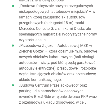
elektryczne w całej Europie,
„Dostawa fabrycznie nowych przegubowych
niskopodłogowych autobusów miejskich” – w
ramach której zakupiono 17 autobusów
przegubowych (o długości 18 m) marki
Mercedes Conecto G, z silnikami Diesla, ale
spełniających najbardziej rygorystyczne normy
czystości spalin,
„Przebudowa Zajezdni Autobusowej MZK w
Zielonej Górze” – która obejmuje m.in. budowę
nowych obiektów kubaturowych (hali obsługi
autobusów i wiaty, pod którą będą garażować
autobusy elektryczne), przebudowę i rozbiórkę
części istniejących obiektów oraz przebudowę
układu komunikacyjnego,
„Budowa Centrum Przesiadkowego” oraz
parkingu dla samochodów osobowych i
rowerów Bike&Ride w rejonie dworca PKP wraz
z przebudową układu drogowego, w celu