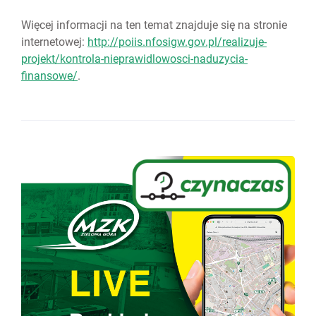
Więcej informacji na ten temat znajduje się na stronie
internetowej:
http://poiis.nfosigw.gov.pl/realizuje-
projekt/kontrola-nieprawidlowosci-naduzycia-
finansowe/
.
(otw
się
w
nowe
karci